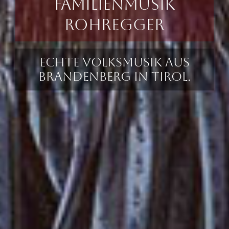
Familienmusik
Rohregger
Echte Volksmusik aus
Brandenberg in Tirol.