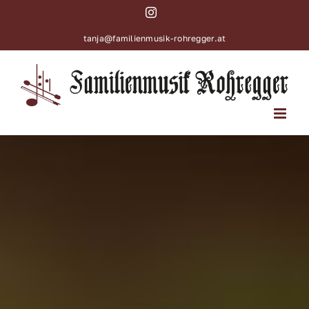
Zum
Instagram
Inhalt
tanja@familienmusik-rohregger.at
springen