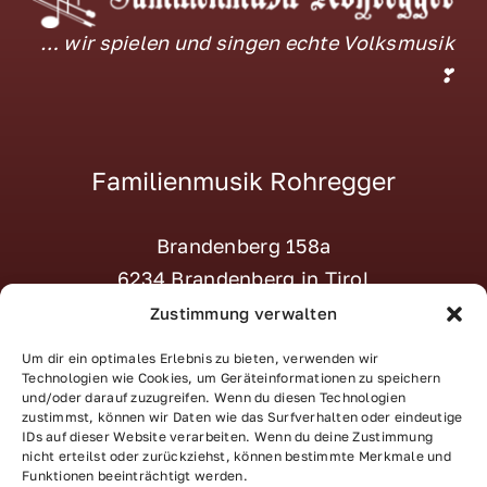
… wir spielen und singen echte Volksmusik
❣
Familienmusik Rohregger
Brandenberg 158a
6234 Brandenberg in Tirol
M:
tanja@familienmusik-rohregger.at
Zustimmung verwalten
T:
+43 664 – 870 22 23
Um dir ein optimales Erlebnis zu bieten, verwenden wir
Social:
–> Instagram
Technologien wie Cookies, um Geräteinformationen zu speichern
und/oder darauf zuzugreifen. Wenn du diesen Technologien
zustimmst, können wir Daten wie das Surfverhalten oder eindeutige
IDs auf dieser Website verarbeiten. Wenn du deine Zustimmung
nicht erteilst oder zurückziehst, können bestimmte Merkmale und
Impressum
|
Datenschutz
Funktionen beeinträchtigt werden.