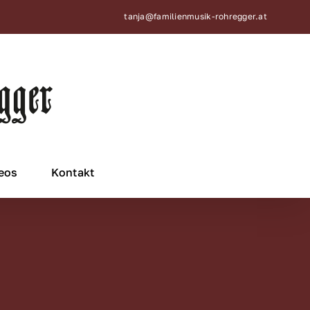
tanja@familienmusik-rohregger.at
eos
Kontakt