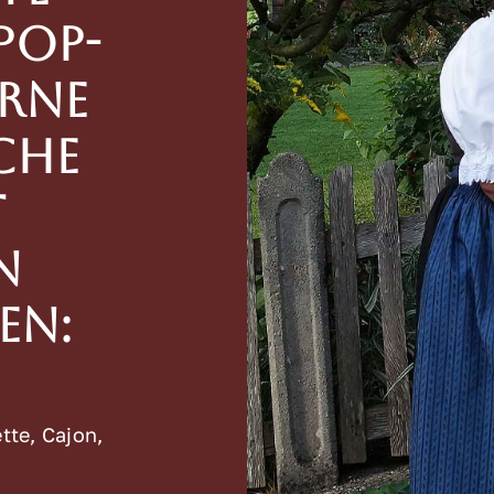
Pop-
rne
che
t
n
en:
tte, Cajon,