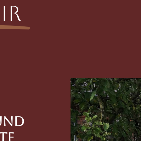
ir
und
te