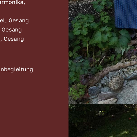
Harmonika,
gel, Gesang
n, Gesang
n, Gesang
renbegleitung