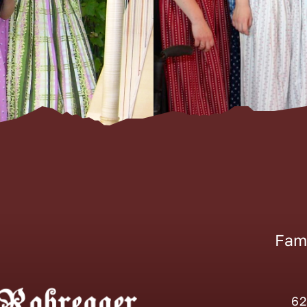
Fam
62