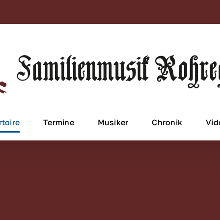
toire
Termine
Musiker
Chronik
Vid