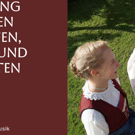
ung
en
en,
 und
ten
usik