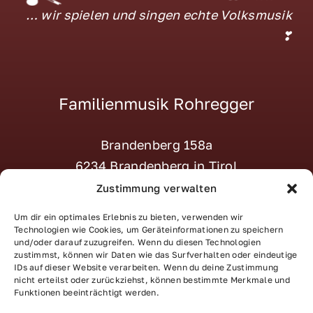
… wir spielen und singen echte Volksmusik
❣
Familienmusik Rohregger
Brandenberg 158a
6234 Brandenberg in Tirol
M:
tanja@familienmusik-rohregger.at
Zustimmung verwalten
T:
+43 664 – 870 22 23
Um dir ein optimales Erlebnis zu bieten, verwenden wir
Social:
–> Instagram
Technologien wie Cookies, um Geräteinformationen zu speichern
und/oder darauf zuzugreifen. Wenn du diesen Technologien
zustimmst, können wir Daten wie das Surfverhalten oder eindeutige
IDs auf dieser Website verarbeiten. Wenn du deine Zustimmung
nicht erteilst oder zurückziehst, können bestimmte Merkmale und
Funktionen beeinträchtigt werden.
Impressum
|
Datenschutz