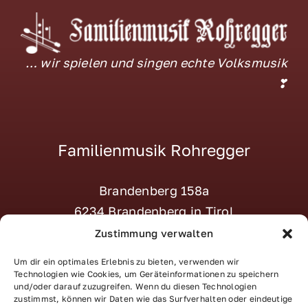
… wir spielen und singen echte Volksmusik
❣
Familienmusik Rohregger
Brandenberg 158a
6234 Brandenberg in Tirol
M:
tanja@familienmusik-rohregger.at
Zustimmung verwalten
T:
+43 664 – 870 22 23
Um dir ein optimales Erlebnis zu bieten, verwenden wir
Social:
–> Instagram
Technologien wie Cookies, um Geräteinformationen zu speichern
und/oder darauf zuzugreifen. Wenn du diesen Technologien
zustimmst, können wir Daten wie das Surfverhalten oder eindeutige