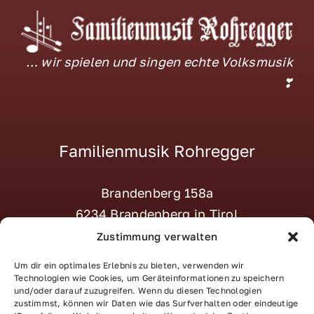
… wir spielen und singen echte Volksmusik
❣
Familienmusik Rohregger
Brandenberg 158a
6234 Brandenberg in Tirol
M:
tanja@familienmusik-rohregger.at
Zustimmung verwalten
T:
+43 664 – 870 22 23
Um dir ein optimales Erlebnis zu bieten, verwenden wir
Social:
–> Instagram
Technologien wie Cookies, um Geräteinformationen zu speichern
und/oder darauf zuzugreifen. Wenn du diesen Technologien
zustimmst, können wir Daten wie das Surfverhalten oder eindeutige