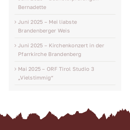
Bernadette
Juni 2025 – Mei liabste
Brandenberger Weis
Juni 2025 – Kirchenkonzert in der
Pfarrkirche Brandenberg
Mai 2025 – ORF Tirol Studio 3
„Vielstimmig“