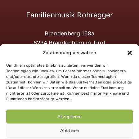
Familienmusik Rohregger
Brandenberg 158a
6234 Brandenberg in Tirol
M:
tanja@familienmusik-rohregger.at
Zustimmung verwalten
T:
+43 664 – 870 22 23
Um dir ein optimales Erlebnis zu bieten, verwenden wir
Social:
–> Instagram
Technologien wie Cookies, um Geräteinformationen zu speichern
und/oder darauf zuzugreifen. Wenn du diesen Technologien
zustimmst, können wir Daten wie das Surfverhalten oder eindeutige
IDs auf dieser Website verarbeiten. Wenn du deine Zustimmung
nicht erteilst oder zurückziehst, können bestimmte Merkmale und
Impressum
|
Datenschutz
Funktionen beeinträchtigt werden.
Akzeptieren
Ablehnen